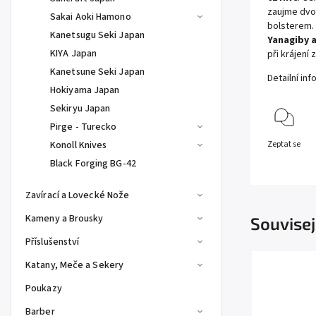
zaujme dvo
Sakai Aoki Hamono
bolsterem.
Kanetsugu Seki Japan
Yanagiby 
KIYA Japan
při krájení
Kanetsune Seki Japan
Detailní in
Hokiyama Japan
Sekiryu Japan
Pirge - Turecko
Konoll Knives
Zeptat se
Black Forging BG-42
Zavírací a Lovecké Nože
Kameny a Brousky
Souvisej
Příslušenství
Katany, Meče a Sekery
Poukazy
Barber