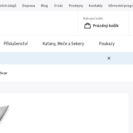
ních údajů
Doprava
Blog
O nás
Prodejny
Kontakty
Věrnostní prog
Nákupní košík
Prázdný košík
Příslušenství
Katany, Meče a Sekery
Poukazy
B
 Scar