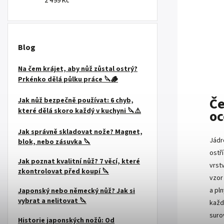
2 499 Kč
Blog
Na čem krájet, aby nůž zůstal ostrý?
Prkénko dělá půlku práce 🔪🪵
Če
Jak nůž bezpečně používat: 6 chyb,
které dělá skoro každý v kuchyni 🔪⚠️
oc
Jak správně skladovat nože? Magnet,
Jádr
blok, nebo zásuvka 🔪
ostř
Jak poznat kvalitní nůž? 7 věcí, které
vrst
zkontrolovat před koupí 🔪
vzo
a pln
Japonský nebo německý nůž? Jak si
vybrat a nelitovat 🔪
každ
suro
Historie japonských nožů: Od