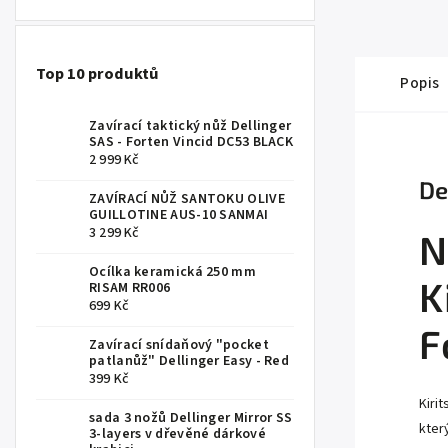
Top 10 produktů
Popis
Zavírací taktický nůž Dellinger
SAS - Forten Vincid DC53 BLACK
2 999 Kč
De
ZAVÍRACÍ NŮŽ SANTOKU OLIVE
GUILLOTINE AUS-10 SANMAI
3 299 Kč
N
Ocílka keramická 250 mm
K
RISAM RR006
699 Kč
F
Zavírací snídaňový "pocket
patlanůž" Dellinger Easy - Red
399 Kč
Kiri
sada 3 nožů Dellinger Mirror SS
kter
3-layers v dřevěné dárkové