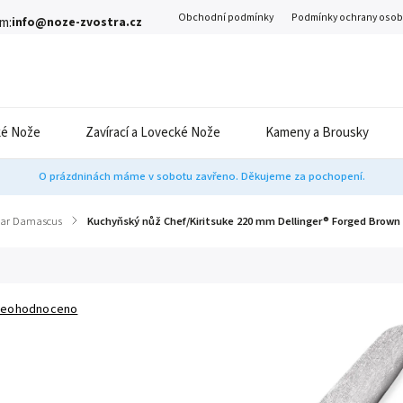
Obchodní podmínky
Podmínky ochrany osob
m:
info@noze-zvostra.cz
é Nože
Zavírací a Lovecké Nože
Kameny a Brousky
O prázdninách máme v sobotu zavřeno. Děkujeme za pochopení.
car Damascus
/
Kuchyňský nůž Chef/Kiritsuke 220 mm Dellinger® Forged Brown
eohodnoceno