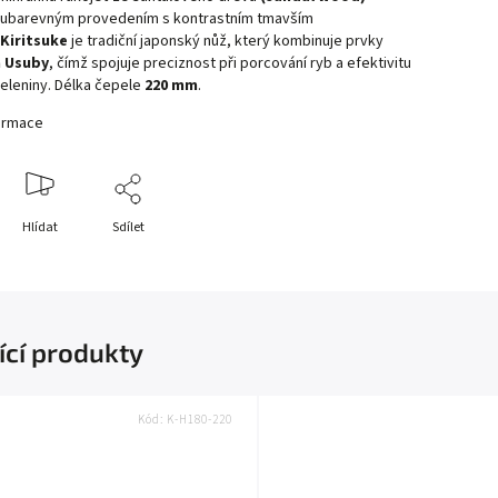
ubarevným provedením s kontrastním tmavším
Kiritsuke
je tradiční japonský nůž, který kombinuje prvky
a Usuby
, čímž spojuje preciznost při porcování ryb a efektivitu
 zeleniny. Délka čepele
220 mm
.
formace
Hlídat
Sdílet
ící produkty
Kód:
K-H180-220