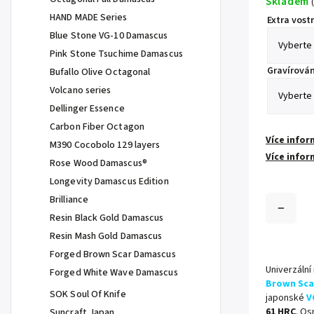
Skladem
(
HAND MADE Series
Extra vostr
Blue Stone VG-10 Damascus
Pink Stone Tsuchime Damascus
Gravírován
Bufallo Olive Octagonal
Volcano series
Dellinger Essence
Carbon Fiber Octagon
Více infor
M390 Cocobolo 129 layers
Více infor
Rose Wood Damascus®
Longevity Damascus Edition
Brilliance
Resin Black Gold Damascus
Resin Mash Gold Damascus
Forged Brown Scar Damascus
Univerzální
Forged White Wave Damascus
Brown Sca
SOK Soul Of Knife
japonské
V
61 HRC
. Os
Suncraft Japan