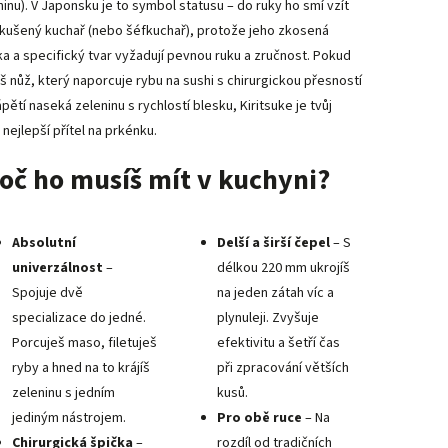
ninu). V Japonsku je to symbol statusu – do ruky ho smí vzít
zkušený kuchař (nebo šéfkuchař), protože jeho zkosená
ka a specifický tvar vyžadují pevnou ruku a zručnost. Pokud
š nůž, který naporcuje rybu na sushi s chirurgickou přesností
pětí naseká zeleninu s rychlostí blesku, Kiritsuke je tvůj
 nejlepší přítel na prkénku.
oč ho musíš mít v kuchyni?
Absolutní
Delší a širší čepel
– S
univerzálnost
–
délkou 220 mm ukrojíš
Spojuje dvě
na jeden zátah víc a
specializace do jedné.
plynuleji. Zvyšuje
Porcuješ maso, filetuješ
efektivitu a šetří čas
ryby a hned na to krájíš
při zpracování větších
zeleninu s jedním
kusů.
jediným nástrojem.
Pro obě ruce
– Na
Chirurgická špička
–
rozdíl od tradičních