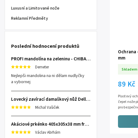
Luxusní a Limitované nože
Reklamní Předměty
Poslední hodnocení produktů
Ochrana o
mm
PROFI mandolína na zeleninu - CHIBA Japan, sengiri slicekun
Demeter
Skladem
Nejlepši mandolina na ni dělam nudlyčky
a vybornej
89 Kč
Plastový och
Lovecký zavírací damaškový nůž Dellinger Damask Star
čepel nože 
Michal Vašiček
pro bezpečné
Vhodné pro n
Akáciové prkénko 405x305x38 mm frézované
Václav Abrhám