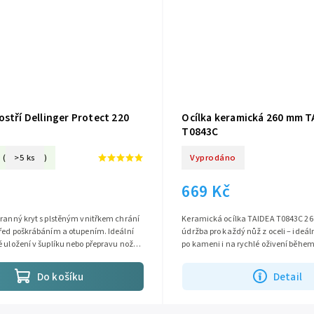
stří Dellinger Protect 220
Ocílka keramická 260 mm T
T0843C
(
>5 ks
)
Vyprodáno
669 Kč
ranný kryt s plstěným vnitřkem chrání
Keramická ocílka TAIDEA T0843C 2
před poškrábáním a otupením. Ideální
údržba pro každý nůž z oceli – ideální
 uložení v šuplíku nebo přepravu nožů.
po kameni i na rychlé oživení během
ože Nakiri,...
Keramika #1200 je tvrdá jak...
Do košíku
Detail