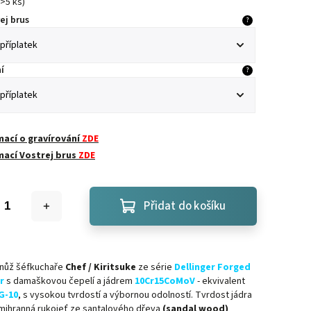
>5 ks
)
ej brus
?
í
?
mací o gravírování
ZDE
mací Vostrej brus
ZDE
Přidat do košíku
 nůž šéfkuchaře
Chef / Kiritsuke
ze série
Dellinger Forged
r
s damaškovou čepelí a jádrem
10Cr15CoMoV
- ekvivalent
G-10
, s vysokou tvrdostí a výbornou odolností
. Tvrdost jádra
mihranná rukojeť ze santalového dřeva
(sandal wood)