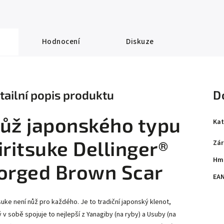
Hodnocení
Diskuze
tailní popis produktu
D
ůž japonského typu
Kat
iritsuke Dellinger®
Zár
Hm
orged Brown Scar
EA
tsuke není nůž pro každého. Je to tradiční japonský klenot,
ý v sobě spojuje to nejlepší z Yanagiby (na ryby) a Usuby (na