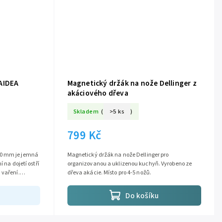
AIDEA
Magnetický držák na nože Dellinger z
akáciového dřeva
Skladem
(
>5 ks
)
799 Kč
60 mm je jemná
Magnetický držák na nože Dellinger pro
 na dojetí ostří
organizovanou a uklizenou kuchyň. Vyrobeno ze
 vaření.
dřeva akácie. Místo pro 4-5 nožů.
Do košíku