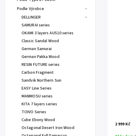
Podle Výrobce
DELLINGER
SAMURAI series
OKAMI 3 layers AUS10 series
Classic Sandal Wood
German Samurai
German Pakka Wood
RESIN FUTURE series
Carbon Fragment
Sandvik Northern Sun
EASY Line Series
MANMOSU series
KITA 7 layers series
TOIVO Series
Cube Ebony Wood
2 999 Kč
Octagonal Desert Iron Wood
Octagonal Full Damascus