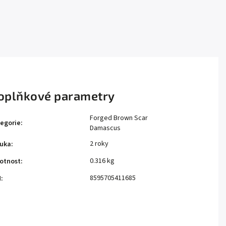
oplňkové parametry
Forged Brown Scar
egorie
:
Damascus
2 roky
uka
:
0.316 kg
otnost
:
8595705411685
N
: