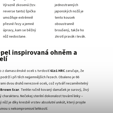
Výrazně zkosená (tzv.
jednostranných
reverse tanto) špička
japonských nožů je
umožňuje extrémně
tento kousek
přesné řezy a jemné
oboustranně
úpravy, kam se běžný
broušený, takže ho
nůž nedostane.
zkrotí pravák i levák.
pel inspirovaná ohněm a
elí
o z damascénské oceli s tvrdostí
61±1 HRC
zaručuje, že
í podrží i při těch nejjemnějších řezech. Obaleno je 66
vami dvou druhů nerezové oceli, což vytváří nezaměnitelný
r
Brown Scar
. Tenhle ručně kovaný damašek je surový, živý
ý charakteru. Nečekej sterilní dokonalost tovární linky –
ý nůž je díky kresbě vrstev absolutní unikát, který projde
vinou s nekompromisní lehkostí.