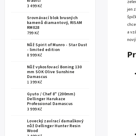
krabici
zele
3 499 Kč
jen 
špič
Srovnávací blok brusných
kamenů diamantový, RISAM
chce
RM028
a vzá
799 Kč
nový
Nůž Spirit of Munro - Star Dust
- limited edition
Pr
8 999 Kč
Nůž vykosťovací Boning 130
mm SOK Olive Sunshine
Damascus
1 399 Kč
Gyuto / Chef 8" (200mm)
Dellinger Harukaze
Professional Damascus
3 999 Kč
Lovecký zavírací damaškový
nůž Dellinger Hunter Resin
Wood