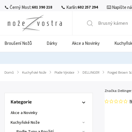
📞 Černý Most:
📞 Karlín:
⌨️ Napište ná
601 390 218
602 257 294
Broušení Nožů
Dárky
Akce a Novinky
Kuchyňsk
Domů
/
Kuchyňské Nože
/
Podle Výrobce
/
DELLINGER
/
Forged Brown S
Značka:
Dellinger
N
Kategorie
Akce a Novinky
Kuchyňské Nože
Podle Typu a Použití