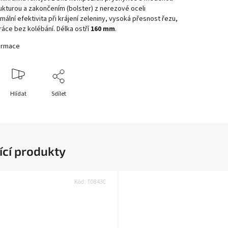
ukturou a zakončením (bolster) z nerezové oceli
imální efektivita při krájení zeleniny, vysoká přesnost řezu,
áce bez kolébání. Délka ostří
160 mm
.
formace
Hlídat
Sdílet
ící produkty
Kód:
T0843C