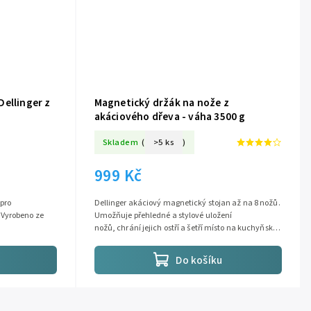
ellinger z
Magnetický držák na nože z
akáciového dřeva - váha 3500 g
Skladem
(
>5 ks
)
999 Kč
pro
Dellinger akáciový magnetický stojan až na 8 nožů.
 Vyrobeno ze
Umožňuje přehledné a stylové uložení
nožů, chrání jejich ostří a šetří místo na kuchyňské
lince....
Do košíku