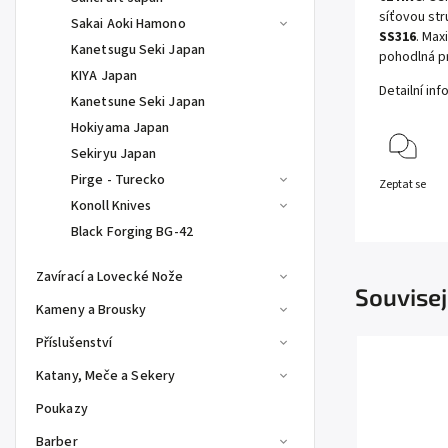
síťovou str
Sakai Aoki Hamono
SS316
. Max
Kanetsugu Seki Japan
pohodlná pr
KIYA Japan
Detailní in
Kanetsune Seki Japan
Hokiyama Japan
Sekiryu Japan
Pirge - Turecko
Zeptat se
Konoll Knives
Black Forging BG-42
Zavírací a Lovecké Nože
Souvisej
Kameny a Brousky
Příslušenství
Katany, Meče a Sekery
Poukazy
Barber