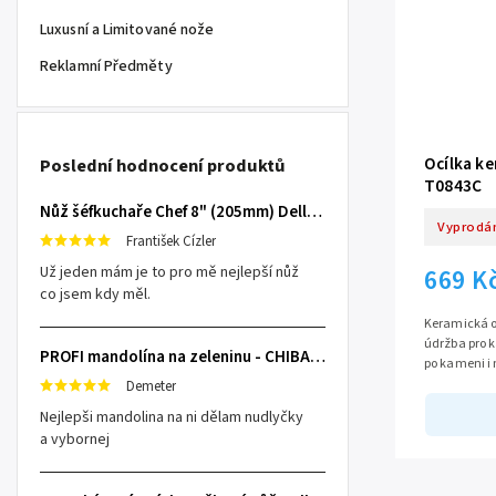
Luxusní a Limitované nože
Reklamní Předměty
Ocílka k
Poslední hodnocení produktů
T0843C
Nůž šéfkuchaře Chef 8" (205mm) Dellinger TOIVO - Professional Damascus
Vyprodá
František Cízler
Už jeden mám je to pro mě nejlepší nůž
669 K
co jsem kdy měl.
Keramická o
údržba pro ka
PROFI mandolína na zeleninu - CHIBA Japan, sengiri slicekun
po kameni i 
Keramika #12
Demeter
Nejlepši mandolina na ni dělam nudlyčky
a vybornej