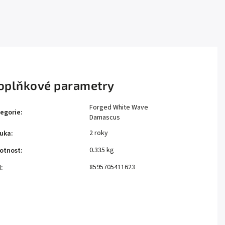
oplňkové parametry
Forged White Wave
egorie
:
Damascus
2 roky
uka
:
0.335 kg
otnost
:
8595705411623
N
: