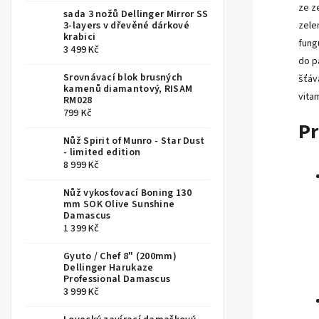
ze z
sada 3 nožů Dellinger Mirror SS
3-layers v dřevěné dárkové
zele
krabici
fung
3 499 Kč
do pá
Srovnávací blok brusných
šťáv
kamenů diamantový, RISAM
vita
RM028
799 Kč
Pr
Nůž Spirit of Munro - Star Dust
- limited edition
8 999 Kč
Nůž vykosťovací Boning 130
mm SOK Olive Sunshine
Damascus
1 399 Kč
Gyuto / Chef 8" (200mm)
Dellinger Harukaze
Professional Damascus
3 999 Kč