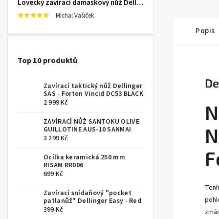
Lovecký zavírací damaškový nůž Dellinger Damask Star
Michal Vašiček
Popis
Top 10 produktů
De
Zavírací taktický nůž Dellinger
SAS - Forten Vincid DC53 BLACK
2 999 Kč
N
ZAVÍRACÍ NŮŽ SANTOKU OLIVE
N
GUILLOTINE AUS-10 SANMAI
3 299 Kč
F
Ocílka keramická 250 mm
RISAM RR006
699 Kč
Tenh
Zavírací snídaňový "pocket
pohl
patlanůž" Dellinger Easy - Red
399 Kč
zmás