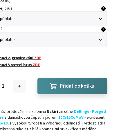
>5 ks
)
ej brus
?
í
?
mací o gravírování
ZDE
mací Vostrej brus
ZDE
Přidat do košíku
 nůž především na zeleninu
Nakiri
ze série
Dellinger Forged
es
s damaškovou čepelí a jádrem
10Cr15CoMoV
- ekvivalent
G-10
, s vysokou tvrdostí a výbornou odolností
. Tvrdost jádra
mihranná rukojeť z bílé kompozitní pryskyřice s měděnou