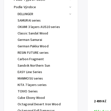
Podle Výrobce
DELLINGER
SAMURAI series
OKAMI 3 layers AUS10 series
Classic Sandal Wood
German Samurai
German Pakka Wood
RESIN FUTURE series
Carbon Fragment
Sandvik Northern Sun
EASY Line Series
MANMOSU series
KITA 7 layers series
TOIVO Series
Cube Ebony Wood
2 499 Kč
Octagonal Desert Iron Wood
Octagonal Full Damascus