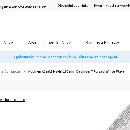
Obchodní podmínky
Podmínky ochrany osob
m:
info@noze-zvostra.cz
é Nože
Zavírací a Lovecké Nože
Kameny a Brousky
O prázdninách máme v sobotu zavřeno. Děkujeme za pochopení.
ave Damascus
/
Kuchyňský nůž Nakiri 160 mm Dellinger® Forged White Wave
eohodnoceno