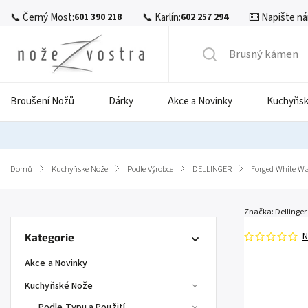
📞 Černý Most:
📞 Karlín:
⌨️ Napište ná
601 390 218
602 257 294
Broušení Nožů
Dárky
Akce a Novinky
Kuchyňsk
Domů
/
Kuchyňské Nože
/
Podle Výrobce
/
DELLINGER
/
Forged White W
Značka:
Dellinger
N
Kategorie
Akce a Novinky
Kuchyňské Nože
Podle Typu a Použití