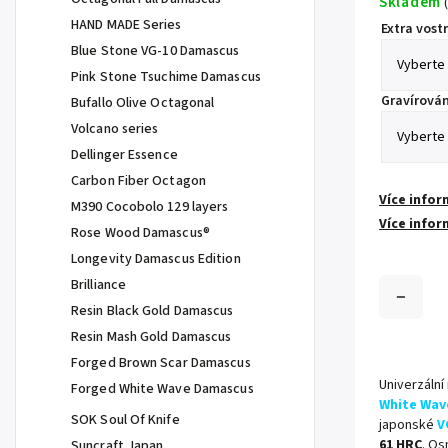
Skladem
(
HAND MADE Series
Extra vostr
Blue Stone VG-10 Damascus
Pink Stone Tsuchime Damascus
Gravírován
Bufallo Olive Octagonal
Volcano series
Dellinger Essence
Carbon Fiber Octagon
Více infor
M390 Cocobolo 129 layers
Více infor
Rose Wood Damascus®
Longevity Damascus Edition
Brilliance
Resin Black Gold Damascus
Resin Mash Gold Damascus
Forged Brown Scar Damascus
Univerzální
Forged White Wave Damascus
White Wav
SOK Soul Of Knife
japonské
V
61 HRC
. Os
Suncraft Japan