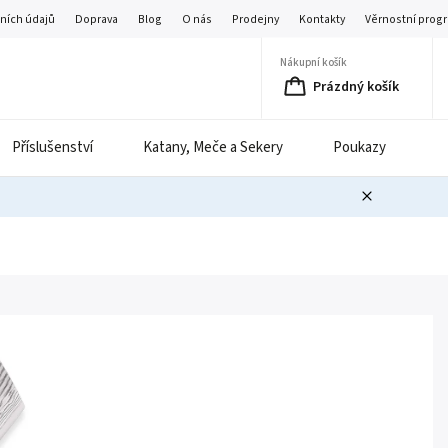
ních údajů
Doprava
Blog
O nás
Prodejny
Kontakty
Věrnostní prog
Nákupní košík
Prázdný košík
Příslušenství
Katany, Meče a Sekery
Poukazy
B