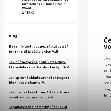
Lovecký zavírací damaškový
nůž Dellinger Hunter Resin
Wood
2 499 Kč
Blog
Če
v
Na čem krájet, aby nůž zůstal ostrý?
Prkénko dělá půlku práce 🔪🪵
Jádr
Jak nůž bezpečně používat: 6 chyb,
neko
které dělá skoro každý v kuchyni 🔪⚠️
ocel
uhla
Jak správně skladovat nože? Magnet,
blok, nebo zásuvka 🔪
odhal
proj
Jak poznat kvalitní nůž? 7 věcí, které
tě n
zkontrolovat před koupí 🔪
Japonský nebo německý nůž? Jak si