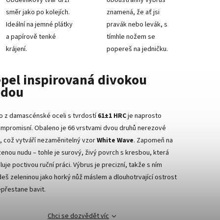
směr jako po kolejích.
znamená, že ať jsi
Ideální na jemné plátky
pravák nebo levák, s
a papírově tenké
tímhle nožem se
krájení.
popereš na jedničku.
pel inspirovaná divokou
odou
o z damascénské oceli s tvrdostí
61±1 HRC
je naprosto
mpromisní. Obaleno je 66 vrstvami dvou druhů nerezové
i, což vytváří nezaměnitelný vzor
White Wave
. Zapomeň na
zenou nudu – tohle je surový, živý povrch s kresbou, která
uje poctivou ruční práci. Výbrus je precizní, takže s ním
deš zeleninou jako horký nůž máslem a dlouhotrvající ostrost
epřestane bavit.
Chci se dozvědět víc