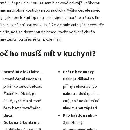
emě. S čepelí dlouhou 160 mm bleskově nakrájíš veškerou
ninu na drobné kostičky nebo nudličky. Výška čepele navíc
uje jako perfektní lopatka – nakrájeno, nabráno a šup s tím
nve. Extrémní ostrost zajistí, že z cibule ani rajčat nevyteče
a dřív, než se dostanou do hrnce, takže veškerá chuť a
míny zůstanou přesně tam, kde mají.
oč ho musíš mít v kuchyni?
Brutální efektivita
–
Práce bez únavy
–
Rovná čepel sedne na
Nakiri je dělané na
prkénko celou délkou.
přímý sekací pohyb
Žádné kolébání, jen
nahoru a dolů (push-
čisté, rychlé a přesné
cut), což neskutečně
řezy bez zbytečného
uleví tvému zápěstí.
tlaku.
Pro každou ruku
–
Dokonalá kontrola
–
Symetrický
Obdélníkový tvar drží
oboustranný výbrus