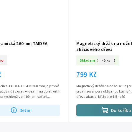
eramická 260 mm TAIDEA
Magnetický držák na nože D
akáciového dřeva
no
Skladem
(
>5 ks
)
č
799 Kč
cílka TAIDEA T0843C 260 mm je jemná
Magnetický držák na nože Dellinger 
ždý nůž z oceli – ideální na dojetí ostří
organizovanou a uklizenou kuchyň.
na rychlé oživení během vaření.
dřeva akácie. Místo pro 4-5 nožů.
00 je tvrdá jak...
Detail
Do košíku