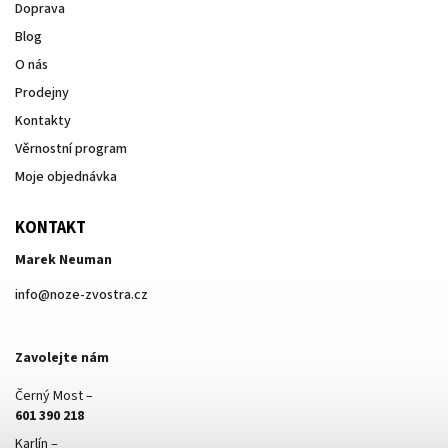
Doprava
Blog
O nás
Prodejny
Kontakty
Věrnostní program
Moje objednávka
KONTAKT
Marek Neuman
info
@
noze-zvostra.cz
Zavolejte nám
Černý Most –
601 390 218
Karlín –