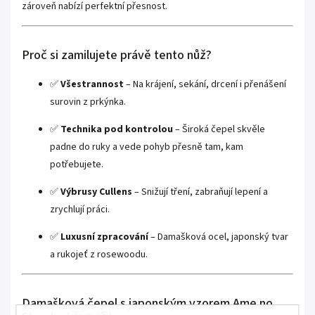
zároveň nabízí perfektní přesnost.
Proč si zamilujete právě tento nůž?
✅
Všestrannost
– Na krájení, sekání, drcení i přenášení
surovin z prkýnka.
✅
Technika pod kontrolou
– Široká čepel skvěle
padne do ruky a vede pohyb přesně tam, kam
potřebujete.
✅
Výbrusy Cullens
– Snižují tření, zabraňují lepení a
zrychlují práci.
✅
Luxusní zpracování
– Damašková ocel, japonský tvar
a rukojeť z rosewoodu.
Damašková čepel s japonským vzorem Ame no