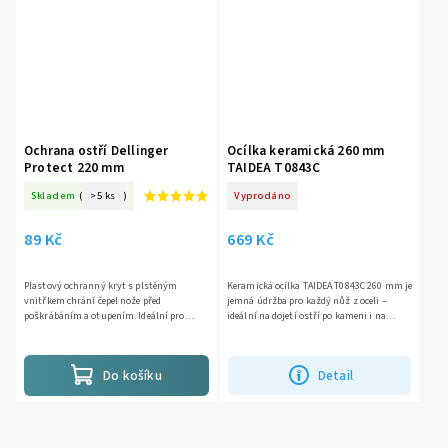
Ochrana ostří Dellinger
Ocílka keramická 260 mm
Protect 220 mm
TAIDEA T0843C
Skladem
(
>5 ks
)
Vyprodáno
89 Kč
669 Kč
Plastový ochranný kryt s plstěným
Keramická ocílka TAIDEA T0843C 260 mm je
vnitřkem chrání čepel nože před
jemná údržba pro každý nůž z oceli –
poškrábáním a otupením. Ideální pro
ideální na dojetí ostří po kameni i na
bezpečné uložení v šuplíku nebo přepravu
rychlé oživení během vaření. Keramika
nožů. Vhodné pro nože Nakiri,...
#1200 je tvrdá jak...
Do košíku
Detail