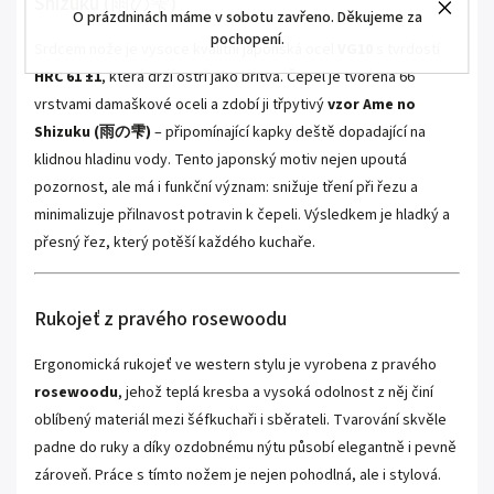
Shizuku (雨の雫)
O prázdninách máme v sobotu zavřeno. Děkujeme za
pochopení.
Srdcem nože je vysoce kvalitní japonská ocel
VG10
s tvrdostí
HRC 61 ±1
, která drží ostří jako břitva. Čepel je tvořena 66
vrstvami damaškové oceli a zdobí ji třpytivý
vzor Ame no
Shizuku (雨の雫)
– připomínající kapky deště dopadající na
klidnou hladinu vody. Tento japonský motiv nejen upoutá
pozornost, ale má i funkční význam: snižuje tření při řezu a
minimalizuje přilnavost potravin k čepeli. Výsledkem je hladký a
přesný řez, který potěší každého kuchaře.
Rukojeť z pravého rosewoodu
Ergonomická rukojeť ve western stylu je vyrobena z pravého
rosewoodu
, jehož teplá kresba a vysoká odolnost z něj činí
oblíbený materiál mezi šéfkuchaři i sběrateli. Tvarování skvěle
padne do ruky a díky ozdobnému nýtu působí elegantně i pevně
zároveň. Práce s tímto nožem je nejen pohodlná, ale i stylová.