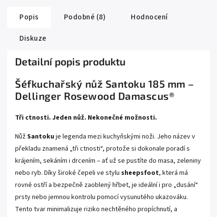
Popis
Podobné (8)
Hodnocení
Diskuze
Detailní popis produktu
Šéfkuchařský nůž Santoku 185 mm –
Dellinger Rosewood Damascus®
Tři ctnosti. Jeden nůž. Nekonečné možnosti.
Nůž
Santoku
je legenda mezi kuchyňskými noži. Jeho název v
překladu znamená „tři ctnosti“, protože si dokonale poradí s
krájením, sekáním i drcením – ať už se pustíte do masa, zeleniny
nebo ryb. Díky široké čepeli ve stylu
sheepsfoot
, která má
rovné ostří a bezpečně zaoblený hřbet, je ideální i pro „dusání“
prsty nebo jemnou kontrolu pomocí vysunutého ukazováku.
Tento tvar minimalizuje riziko nechtěného propíchnutí, a