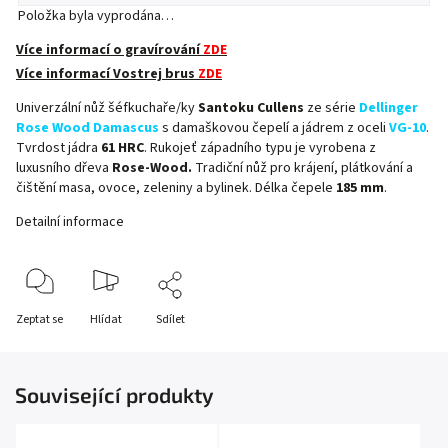
Položka byla vyprodána…
Více informací o gravírování
ZDE
Více informací Vostrej brus
ZDE
Univerzální nůž šéfkuchaře/ky
Santoku Cullens
ze série
Dellinger
Rose Wood Damascus
s damaškovou čepelí a jádrem z oceli
VG-10
.
Tvrdost jádra
61 HRC
. Rukojeť západního typu je vyrobena z
luxusního dřeva
Rose-Wood.
Tradiční nůž pro krájení, plátkování a
čištění masa, ovoce, zeleniny a bylinek. Délka čepele
185 mm
.
Detailní informace
Zeptat se
Hlídat
Sdílet
Související produkty