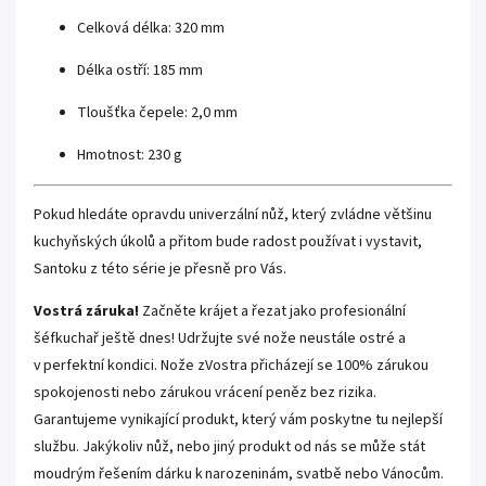
Celková délka: 320 mm
Délka ostří: 185 mm
Tloušťka čepele: 2,0 mm
Hmotnost: 230 g
Pokud hledáte opravdu univerzální nůž, který zvládne většinu
kuchyňských úkolů a přitom bude radost používat i vystavit,
Santoku z této série je přesně pro Vás.
Vostrá záruka!
Začněte krájet a řezat jako profesionální
šéfkuchař ještě dnes! Udržujte své nože neustále ostré a
v perfektní kondici. Nože zVostra přicházejí se 100% zárukou
spokojenosti nebo zárukou vrácení peněz bez rizika.
Garantujeme vynikající produkt, který vám poskytne tu nejlepší
službu. Jakýkoliv nůž, nebo jiný produkt od nás se může stát
moudrým řešením dárku k narozeninám, svatbě nebo Vánocům.