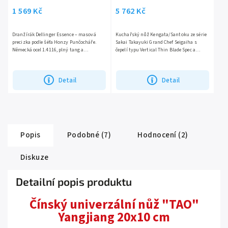
1 569 Kč
5 762 Kč
Dranžírák Dellinger Essence – masová
Kuchařský nůž Kengata/Santoku ze série
precizka podle šéfa Honzy Punčocháře.
Sakai Takayuki Grand Chef Seigaiha s
Německá ocel 1.4116, plný tang a
čepelí typu Vertical Thin Blade Spec a
pakkawood rukojeť – nekompromisní styl
jádrem ze švédské oceli Böhler N685 s
na porcovací misi.
vysokou...
Detail
Detail
Popis
Podobné (7)
Hodnocení (2)
Diskuze
Detailní popis produktu
Čínský univerzální nůž "TAO"
Yangjiang 20x10 cm