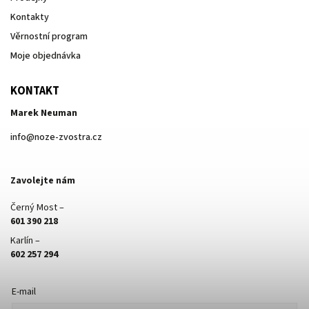
Kontakty
Věrnostní program
Moje objednávka
KONTAKT
Marek Neuman
info
@
noze-zvostra.cz
Zavolejte nám
Černý Most –
601 390 218
Karlín –
602 257 294
E-mail