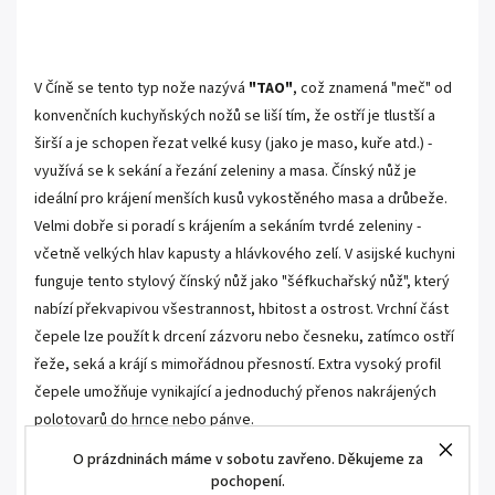
.
V Číně se tento typ nože nazývá
"TAO"
, což znamená "meč"
od
konvenčních kuchyňských nožů se liší tím, že ostří je tlustší a
širší a je schopen řezat velké kusy (jako je maso, kuře atd.) -
využívá se k sekání a řezání zeleniny a masa. Čínský nůž j
e
ideální pro krájení menších kusů vykostěného masa a drůbeže.
Velmi dobře si poradí s krájením a sekáním tvrdé zeleniny -
včetně velkých hlav kapusty a hlávkového zelí. V asijské kuchyni
funguje tento stylový čínský nůž jako "šéfkuchařský nůž", který
nabízí překvapivou všestrannost, hbitost a ostrost. Vrchní část
čepele lze použít k drcení zázvoru nebo česneku, zatímco ostří
řeže, seká a krájí s mimořádnou přesností. Extra vysoký profil
čepele umožňuje vynikající a jednoduchý přenos nakrájených
polotovarů do hrnce nebo pánve.
O prázdninách máme v sobotu zavřeno. Děkujeme za
.
pochopení.