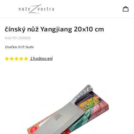
čínský nůž Yangjiang 20x10 cm
Kód:
PO-3506650
Značka:
V.I.P. Sushi
2 hodnocení