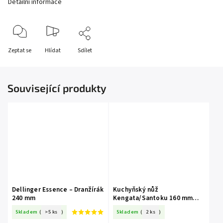
Detailní informace
Zeptat se
Hlídat
Sdílet
Související produkty
Dellinger Essence – Dranžírák
Kuchyňský nůž
240 mm
Kengata/Santoku 160 mm
Sakai Takayuki® Grand Chef
Skladem
(
>5 ks
)
Skladem
(
2 ks
)
Seigaiha