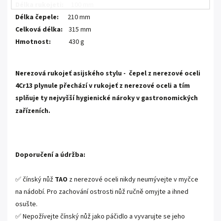
Délka rukojeti:
100 mm
Délka čepele:
210 mm
Celková délka:
315 mm
Hmotnost:
430 g
.
Nerezová rukojeť asijského stylu - čepel z nerezové oceli
4Cr13 plynule přechází v rukojeť z nerezové oceli a tím
splňuje ty nejvyšší hygienické nároky v gastronomických
zařízeních.
.
Doporučení a údržba:
✅ čínský nůž
TAO
z nerezové oceli nikdy neumývejte v myčce
na nádobí. Pro zachování ostrosti nůž ručně omyjte a ihned
osušte.
✅ Nepožívejte čínský nůž jako páčidlo a vyvarujte se jeho