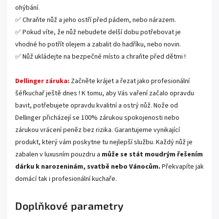
ohýbání.
✅ Chraňte nůž a jeho ostří před pádem, nebo nárazem.
✅ Pokud víte, že nůž nebudete delší dobu potřebovat je
vhodné ho potřít olejem a zabalit do hadříku, nebo novin.
✅ Nůž ukládejte na bezpečné místo a chraňte před dětmi !
Dellinger záruka:
Začněte krájet a řezat jako profesionální
šéfkuchař ještě dnes ! K tomu, aby Vás vaření začalo opravdu
bavit, potřebujete opravdu kvalitní a ostrý nůž. Nože od
Dellinger přicházejí se 100% zárukou spokojenosti nebo
zárukou vrácení peněz bez rizika. Garantujeme vynikající
produkt, který vám poskytne tu nejlepší službu. Každý nůž je
zabalen v luxusním pouzdru a
může se stát moudrým řešením
dárku k narozeninám, svatbě nebo Vánocům.
Překvapíte jak
domácí tak i profesionální kuchaře.
Doplňkové parametry