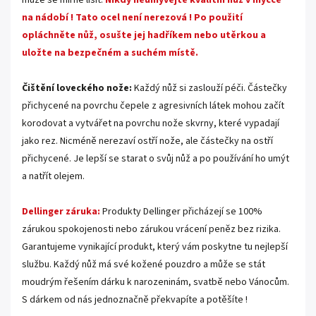
může se mírně lišit.
Nikdy neumývejte kvalitní nůž v myčce
na nádobí !
Tato ocel není nerezová !
Po použití
opláchněte nůž, osušte jej hadříkem nebo utěrkou a
uložte na bezpečném a suchém místě.
.
Čištění loveckého nože:
Každý nůž si zaslouží péči. Částečky
přichycené na povrchu čepele z agresivních látek mohou začít
korodovat a vytvářet na povrchu nože skvrny, které vypadají
jako rez. Nicméně nerezaví ostří nože, ale částečky na ostří
přichycené. Je lepší se starat o svůj nůž a po používání ho umýt
a natřít olejem.
.
Dellinger záruka:
Produkty Dellinger přicházejí se 100%
zárukou spokojenosti nebo zárukou vrácení peněz bez rizika.
Garantujeme vynikající produkt, který vám poskytne tu nejlepší
službu. Každý nůž má své kožené pouzdro a může se stát
moudrým řešením dárku k narozeninám, svatbě nebo Vánocům.
S dárkem od nás jednoznačně překvapíte a potěšíte !