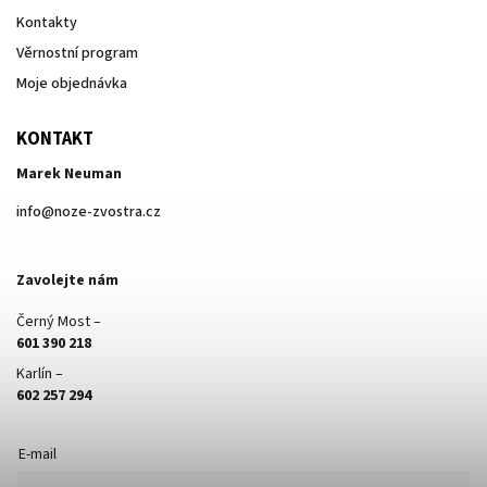
Kontakty
Věrnostní program
Moje objednávka
KONTAKT
Marek Neuman
info
@
noze-zvostra.cz
Zavolejte nám
Černý Most –
601 390 218
Karlín –
602 257 294
E-mail