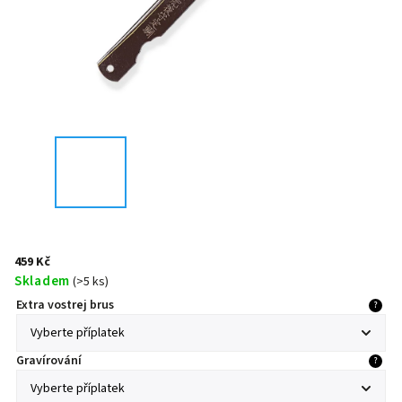
459 Kč
Skladem
(
>5 ks
)
Extra vostrej brus
?
Gravírování
?