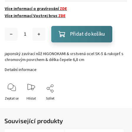
Více informací o gravírování
ZDE
Více informací Vostrej brus
ZDE
Přidat do košíku
japonský zavírací nůž HIGONOKAMI & vrstvená ocel SK-5 & rukojeť s
chromovým povrchem & délka čepele 6,8 cm
Detailní informace
Zeptat se
Hlídat
Sdílet
Související produkty