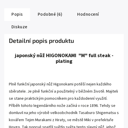
Popis
Podobné (6)
Hodnocení
Diskuze
Detailní popis produktu
japonský nůž HIGONOKAMI "M" full steak -
plating
.
Plně funkční japonský nůž Higonokami potěší nejen každého
sběratele. Je plně funkční a použitelný v běžném životě. Majiteli
se stane praktickým pomocníkem pro každodenní využití.
Příběh tohoto legendárního nože začíná v roce 1896. Tehdy se
domluvil na jeho výrobě velkoobchodník Tasaburo Shigematsu s
kovářem Tejim Murakami z Hiraty, ve městě Miki v prefektuře
Hoygo. Tak poprvé spatřil světlo světa tento slavný nůž, jehož