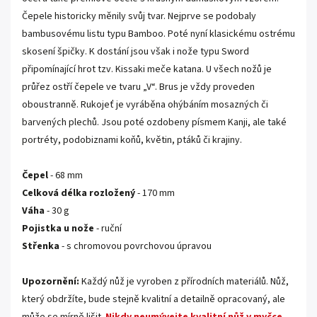
Čepele historicky měnily svůj tvar. Nejprve se podobaly
bambusovému listu typu Bamboo. Poté nyní klasickému ostrému
skosení špičky. K dostání jsou však i nože typu Sword
připomínající hrot tzv. Kissaki meče katana. U všech nožů je
průřez ostří čepele ve tvaru „V“. Brus je vždy proveden
oboustranně. Rukojeť je vyráběna ohýbáním mosazných či
barvených plechů. Jsou poté ozdobeny písmem Kanji, ale také
portréty, podobiznami koňů, květin, ptáků či krajiny.
.
Čepel
- 68 mm
Celková délka rozložený
- 170 mm
Váha
- 30 g
Pojistka u nože
- ruční
Střenka
- s chromovou povrchovou úpravou
.
Upozornění:
Každý nůž je vyroben z přírodních materiálů. Nůž,
který obdržíte, bude stejně kvalitní a detailně opracovaný, ale