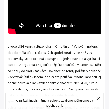
V roce 1899 vznikla „Higonokami Knife Union“. Ve svém nejlepší
období měla přes 40 členských společností s více než 200
pracovníky. Jeho cenová dostupnost, jednoduchost a vynikající
ostrost z něj udělala nejoblíbenější kapesní nůž v Japonsku. Děti
ho nosily do škol v taškách. Dokonce se tehdy pořádaly soutěže
v ořezávání tužek k čemuž se často používal. Mnoho Japonců jej
běžně používalo ke každodenním činnostem. Není divu, nůž je
totiž skladný, praktický a dobře se ostří. Postupem času však
bylo na trh dodáváno mnoho nekvalitních imitací, což
O prázdninách máme v sobotu zavřeno. Děkujeme za
způsobovalo nemalé problémy. Proto v roce 1910 vznikla
pochopení.
ochranná známka Higonokami. Tak bylo použití značky omezeno