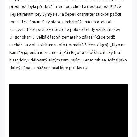
předností byla především jednoduchost a dostupnost. Právě
Teji Murakami prý vymyslel na čepeli charakteristickou páčku
(ocas) tzv. Chikiri. Díky níž se nechal nůž snadno otevírat a
zároveň držet pevně v otevřené poloze.Tehdy vznikl i název
„Higonokami„. Velká část Shigematsiho zákazníků se totiž
nacházela v oblasti Kumamoto (formálně řečeno Higo). „Higo no
Kami“ v japonštině znamená „Pán Higo“ a také šlechtický titul
historicky udělovaný silným samurajům. Tento tah se ukázal jako
dobrý nápad a nůž se začal lépe prodávat.