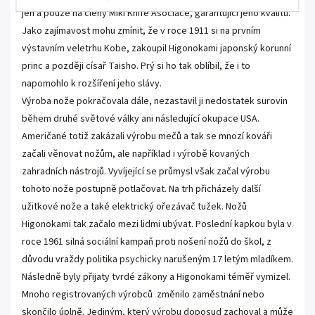
jen a pouze na členy Miki Knife Asociace, garantující jeho kvalitu.
Jako zajímavost mohu zmínit, že v roce 1911 si na prvním
výstavním veletrhu Kobe, zakoupil Higonokami japonský korunní
princ a později císař Taisho. Prý si ho tak oblíbil, že i to
napomohlo k rozšíření jeho slávy.
Výroba nože pokračovala dále, nezastavil ji nedostatek surovin
během druhé světové války ani následující okupace USA.
Američané totiž zakázali výrobu mečů a tak se mnozí kováři
začali věnovat nožům, ale například i výrobě kovaných
zahradních nástrojů. Vyvíjející se průmysl však začal výrobu
tohoto nože postupně potlačovat. Na trh přicházely další
užitkové nože a také elektrický ořezávač tužek. Nožů
Higonokami tak začalo mezi lidmi ubývat. Poslední kapkou byla v
roce 1961 silná sociální kampaň proti nošení nožů do škol, z
důvodu vraždy politika psychicky narušeným 17 letým mladíkem.
Následně byly přijaty tvrdé zákony a Higonokami téměř vymizel.
Mnoho registrovaných výrobců změnilo zaměstnání nebo
skončilo úplně. Jediným, který výrobu doposud zachoval a může