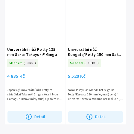
Univerzální nůž Petty 135
Univerzální nůž
mm Sakai Takayuki® Ginga
Kengata/Petty 150 mm Sakai
Takayuki® Grand Chef
Skladem
(
3 ks
)
Skladem
(
>5 ks
)
Seigaiha
4 835 Kč
5 520 Kč
Japonský univerzální nůž Petty ze
Sakai Takayuki® Grand Chef Seigaiha
série Sakai Takayuki Ginga s čepelí typu
Petty/Kengata 150 mm je „malý velký“
Hamaguri (konvexní výbrus) a jádrem z
univerzál: ovoce a zelenina bez mačkání,
japonské oceli ZA-18 s vysokou tvrdostí a...
menší maso, sýry, bylinky i špikování –
všechno s chirurgickou...
Detail
Detail