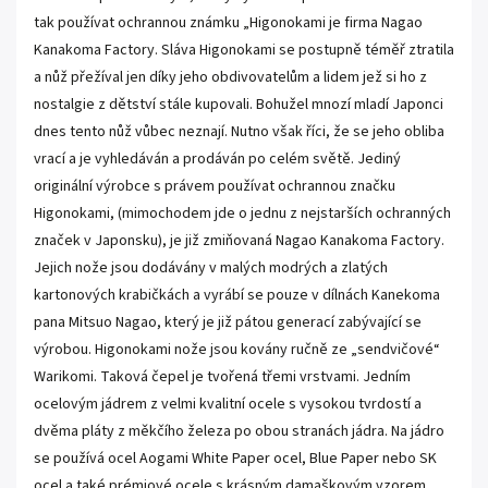
tak používat ochrannou známku „Higonokami je firma Nagao
Kanakoma Factory. Sláva Higonokami se postupně téměř ztratila
a nůž přežíval jen díky jeho obdivovatelům a lidem jež si ho z
nostalgie z dětství stále kupovali. Bohužel mnozí mladí Japonci
dnes tento nůž vůbec neznají. Nutno však říci, že se jeho obliba
vrací a je vyhledáván a prodáván po celém světě. Jediný
originální výrobce s právem používat ochrannou značku
Higonokami, (mimochodem jde o jednu z nejstarších ochranných
značek v Japonsku), je již zmiňovaná Nagao Kanakoma Factory.
Jejich nože jsou dodávány v malých modrých a zlatých
kartonových krabičkách a vyrábí se pouze v dílnách Kanekoma
pana Mitsuo Nagao, který je již pátou generací zabývající se
výrobou. Higonokami nože jsou kovány ručně ze „sendvičové“
Warikomi. Taková čepel je tvořená třemi vrstvami. Jedním
ocelovým jádrem z velmi kvalitní ocele s vysokou tvrdostí a
dvěma pláty z měkčího železa po obou stranách jádra. Na jádro
se používá ocel Aogami White Paper ocel, Blue Paper nebo SK
ocel a také prémiové ocele s krásným damaškovým vzorem.