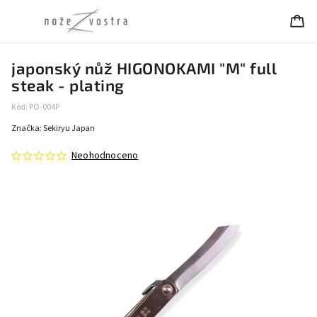
japonský nůž HIGONOKAMI "M" full
steak - plating
Kód:
PO-004P
Značka:
Sekiryu Japan
Neohodnoceno