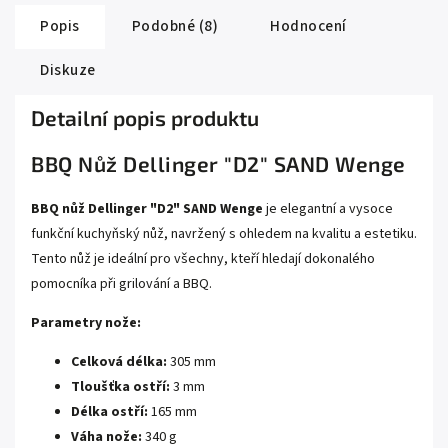
Popis
Podobné (8)
Hodnocení
Diskuze
Detailní popis produktu
BBQ Nůž Dellinger "D2" SAND Wenge
BBQ nůž Dellinger "D2" SAND Wenge
je elegantní a vysoce
funkční kuchyňský nůž, navržený s ohledem na kvalitu a estetiku.
Tento nůž je ideální pro všechny, kteří hledají dokonalého
pomocníka při grilování a BBQ.
Parametry nože:
Celková délka:
305 mm
Tloušťka ostří:
3 mm
Délka ostří:
165 mm
Váha nože:
340 g