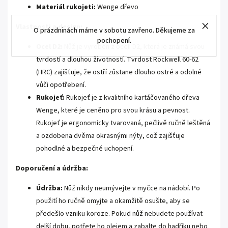
Materiál rukojeti:
Wenge dřevo
Vlastnosti a design:
O prázdninách máme v sobotu zavřeno. Děkujeme za
pochopení.
Ocel D2:
Nůž je vyroben z oceli D2, která je známá svou
tvrdostí a dlouhou životností. Tvrdost Rockwell 60-62
(HRC) zajišťuje, že ostří zůstane dlouho ostré a odolné
vůči opotřebení.
Rukojeť:
Rukojeť je z kvalitního kartáčovaného dřeva
Wenge, které je ceněno pro svou krásu a pevnost.
Rukojeť je ergonomicky tvarovaná, pečlivě ručně leštěná
a ozdobena dvěma okrasnými nýty, což zajišťuje
pohodlné a bezpečné uchopení.
Doporučení a údržba:
Údržba:
Nůž nikdy neumývejte v myčce na nádobí. Po
použití ho ručně omyjte a okamžitě osušte, aby se
předešlo vzniku koroze. Pokud nůž nebudete používat
delší dobu, potřete ho olejem a zabalte do hadříku nebo