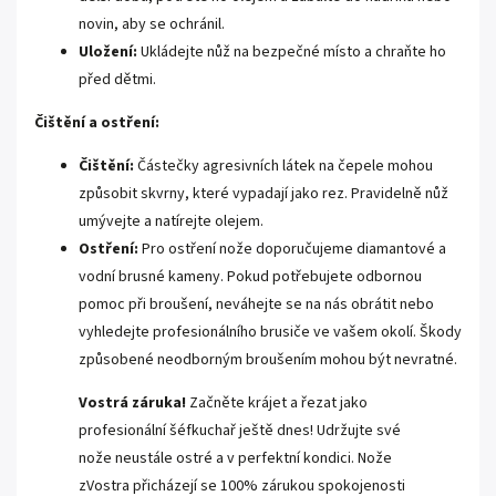
novin, aby se ochránil.
Uložení:
Ukládejte nůž na bezpečné místo a chraňte ho
před dětmi.
Čištění a ostření:
Čištění:
Částečky agresivních látek na čepele mohou
způsobit skvrny, které vypadají jako rez. Pravidelně nůž
umývejte a natírejte olejem.
Ostření:
Pro ostření nože doporučujeme diamantové a
vodní brusné kameny. Pokud potřebujete odbornou
pomoc při broušení, neváhejte se na nás obrátit nebo
vyhledejte profesionálního brusiče ve vašem okolí. Škody
způsobené neodborným broušením mohou být nevratné.
Vostrá záruka!
Začněte krájet a řezat jako
profesionální šéfkuchař ještě dnes! Udržujte své
nože neustále ostré a v perfektní kondici. Nože
zVostra přicházejí se 100% zárukou spokojenosti