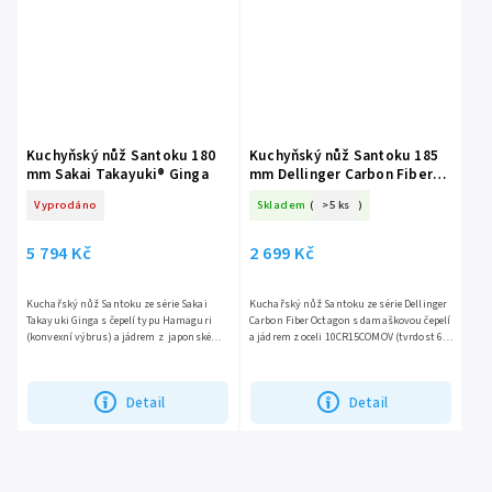
Kuchyňský nůž Santoku 180
Kuchyňský nůž Santoku 185
mm Sakai Takayuki® Ginga
mm Dellinger Carbon Fiber
Octagon®
Vyprodáno
Skladem
(
>5 ks
)
5 794 Kč
2 699 Kč
Kuchařský nůž Santoku ze série Sakai
Kuchařský nůž Santoku ze série Dellinger
Takayuki Ginga s čepelí typu Hamaguri
Carbon Fiber Octagon s damaškovou čepelí
(konvexní výbrus) a jádrem z japonské
a jádrem z oceli 10CR15COMOV (tvrdost 61
oceli ZA-18 s vysokou tvrdostí a
HRC). Osmihranná karbonová rukojeť s
výbornou...
G10...
Detail
Detail