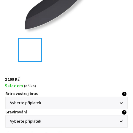
2 199 Kč
Skladem
(
>5 ks
)
Extra vostrej brus
?
Gravírování
?