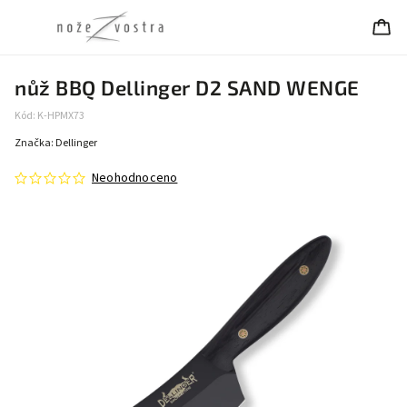
nůž BBQ Dellinger D2 SAND WENGE
Kód:
K-HPMX73
Značka:
Dellinger
Neohodnoceno