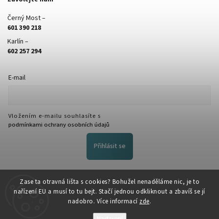
Černý Most –
601 390 218
Karlín –
602 257 294
E-mail
Vložením e-mailu souhlasíte s
podmínkami ochrany osobních údajů
Přihlásit se
FACEBOOK
Zase ta otravná lišta s cookies? Bohužel nenaděláme nic, je to
nařízení EU a musí to tu bejt. Stačí jednou odkliknout a zbavíš se jí
nadobro. Více informací
zde
.
Nastavení