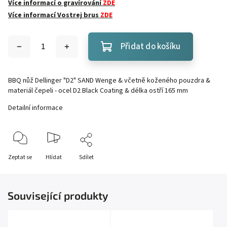
Více informací o gravírování
ZDE
Více informací Vostrej brus
ZDE
Přidat do košíku
BBQ nůž Dellinger "D2" SAND Wenge & včetně koženého pouzdra &
materiál čepeli - ocel D2 Black Coating & délka ostří 165 mm
Detailní informace
Zeptat se
Hlídat
Sdílet
Související produkty