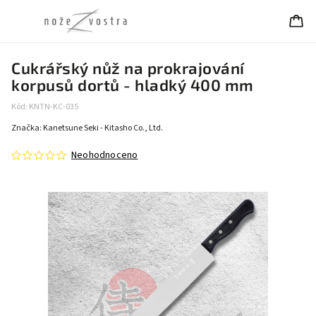
Cukrářský nůž na prokrajování
korpusů dortů - hladký 400 mm
Kód:
KNTN-KC-035
Značka:
Kanetsune Seki - Kitasho Co., Ltd.
Neohodnoceno