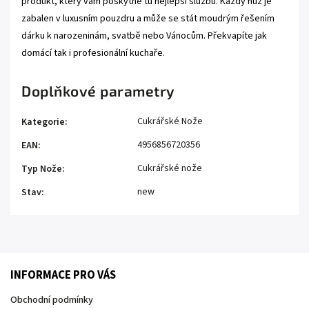
produkt, který vám poskytne tu nejlepší službu. Každý nůž je
zabalen v luxusním pouzdru a
může se stát moudrým řešením
dárku k narozeninám, svatbě nebo Vánocům.
Překvapíte jak
domácí tak i profesionální kuchaře.
Doplňkové parametry
Cukrářské Nože
Kategorie
:
4956856720356
EAN
:
Cukrářské nože
Typ Nože
:
new
Stav
:
INFORMACE PRO VÁS
Obchodní podmínky