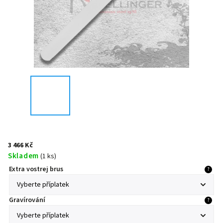
3 466 Kč
Skladem
(
1 ks
)
Extra vostrej brus
?
Gravírování
?