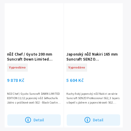
nůž Chef / Gyuto 200 mm
Japonský nůž Nakiri 165 mm
Suncraft Down Limited
Suncraft SENZO
Edition 11/12
PROFESSIONAL SG2 Powder
Vyprodáno
Vyprodáno
Steel
9 878 Kč
5 604 Kč
Nůž Chef / Gyuto Suncraft DAWN LIMITED
Kuchyňský japonský nůž Nakiri ze série
EDITION 11/12 japonský nůž šéfkuchaře.
Suncraft SENZO Professional SG2, 3 layers
Jádro z práškové oceli SG2 - Black Coating.
s čepelí s jádrem z japonské oceli SG2.
Oktagonová rukojeť z posvátného 300 let
Západní rukojeť je vyrobena z Pakka-wood.
starého cedru....
Nůž je ideální...
Detail
Detail