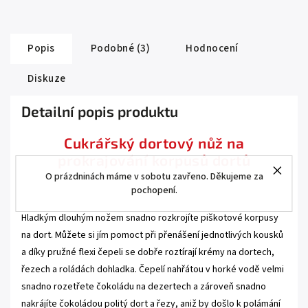
Popis
Podobné (3)
Hodnocení
Diskuze
Detailní popis produktu
Cukrářský dortový nůž na
prokrajování korpusů dortů
O prázdninách máme v sobotu zavřeno. Děkujeme za
pochopení.
.
Hladkým dlouhým nožem snadno rozkrojíte piškotové korpusy
na dort. Můžete si jím pomoct při přenášení jednotlivých kousků
a díky pružné flexi čepeli se dobře roztírají krémy na dortech,
řezech a roládách dohladka. Čepelí nahřátou v horké vodě velmi
snadno rozetřete čokoládu na dezertech a zároveň snadno
nakrájíte čokoládou politý dort a řezy, aniž by došlo k polámání