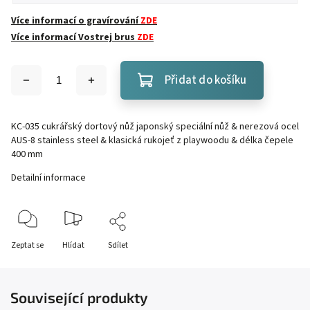
Více informací o gravírování
ZDE
Více informací Vostrej brus
ZDE
Přidat do košíku
KC-035 cukrářský dortový nůž japonský speciální nůž & nerezová ocel
AUS-8 stainless steel & klasická rukojeť z playwoodu & délka čepele
400 mm
Detailní informace
Zeptat se
Hlídat
Sdílet
Související produkty