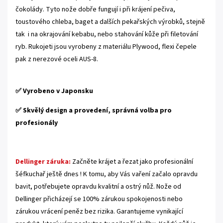
čokolády. Tyto nože dobře fungují i při krájení pečiva,
toustového chleba, baget a dalších pekařských výrobků, stejně
tak i na okrajování kebabu, nebo stahování kůže při filetování
ryb. Rukojeti jsou vyrobeny z materiálu Plywood, flexi čepele
pak z nerezové oceli AUS-8.
.
✅ Vyrobeno v Japonsku
✅ Skvělý design a provedení, správná volba pro
profesionály
.
Dellinger záruka:
Začněte krájet a řezat jako profesionální
šéfkuchař ještě dnes ! K tomu, aby Vás vaření začalo opravdu
bavit, potřebujete opravdu kvalitní a ostrý nůž. Nože od
Dellinger přicházejí se 100% zárukou spokojenosti nebo
zárukou vrácení peněz bez rizika. Garantujeme vynikající