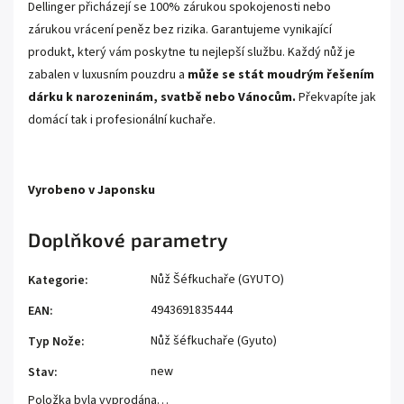
Dellinger přicházejí se 100% zárukou spokojenosti nebo
zárukou vrácení peněz bez rizika. Garantujeme vynikající
produkt, který vám poskytne tu nejlepší službu. Každý nůž je
zabalen v luxusním pouzdru a
může se stát moudrým řešením
dárku k narozeninám, svatbě nebo Vánocům.
Překvapíte jak
domácí tak i profesionální kuchaře.
.
Vyrobeno v Japonsku
Doplňkové parametry
Nůž Šéfkuchaře (GYUTO)
Kategorie
:
4943691835444
EAN
:
Nůž šéfkuchaře (Gyuto)
Typ Nože
:
new
Stav
:
Položka byla vyprodána…