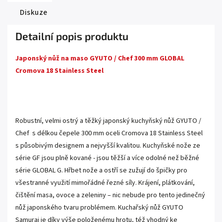
Diskuze
Detailní popis produktu
Japonský nůž na maso GYUTO / Chef 300 mm GLOBAL
Cromova 18 Stainless Steel
.
Robustní, velmi ostrý a těžký japonský kuchyňský nůž GYUTO /
Chef s délkou čepele 300 mm oceli Cromova 18 Stainless Steel
s působivým designem a nejvyšší kvalitou. Kuchyňské nože ze
série GF jsou plně kované - jsou těžší a více odolné než běžné
série GLOBAL G. Hřbet nože a ostří se zužují do špičky pro
všestranné využití mimořádné řezné síly. Krájení, plátkování,
čištění masa, ovoce a zeleniny – nic nebude pro tento jedinečný
nůž japonského tvaru problémem. Kuchařský nůž GYUTO
Samurai je díky výše položenému hrotu, též vhodný ke