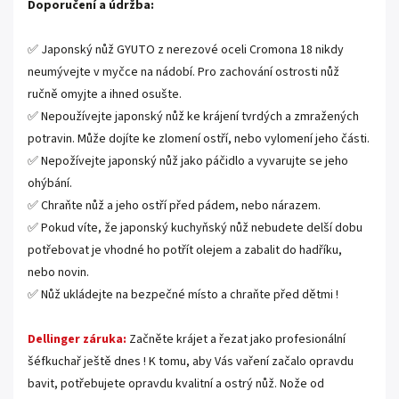
Doporučení a údržba:
✅ Japonský nůž GYUTO z nerezové oceli Cromona 18 nikdy
neumývejte v myčce na nádobí. Pro zachování ostrosti nůž
ručně omyjte a ihned osušte.
✅ Nepoužívejte japonský nůž ke krájení tvrdých a zmražených
potravin. Může dojíte ke zlomení ostří, nebo vylomení jeho části.
✅ Nepožívejte japonský nůž jako páčidlo a vyvarujte se jeho
ohýbání.
✅ Chraňte nůž a jeho ostří před pádem, nebo nárazem.
✅ Pokud víte, že japonský kuchyňský nůž nebudete delší dobu
potřebovat je vhodné ho potřít olejem a zabalit do hadříku,
nebo novin.
✅ Nůž ukládejte na bezpečné místo a chraňte před dětmi !
Dellinger záruka:
Začněte krájet a řezat jako profesionální
šéfkuchař ještě dnes ! K tomu, aby Vás vaření začalo opravdu
bavit, potřebujete opravdu kvalitní a ostrý nůž. Nože od