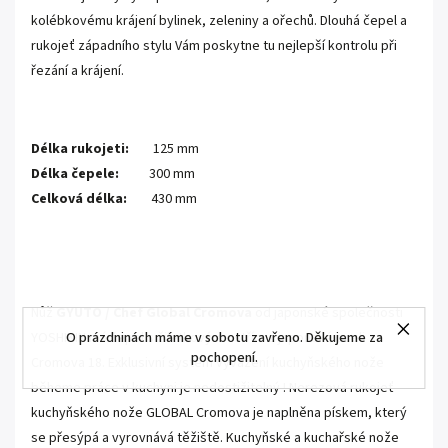
kolébkovému krájení bylinek, zeleniny a ořechů. Dlouhá čepel a
rukojeť západního stylu Vám poskytne tu nejlepší kontrolu při
řezání a krájení.
.
Délka rukojeti:
125 mm
Délka čepele:
300 mm
Celková délka:
430 mm
Nůž
GYUTO / Chef Global Cromova
od japonské společnosti
O prázdninách máme v sobotu zavřeno. Děkujeme za
YOSHIKIN má čepel s žiletkovým ostřím z japonské oceli
pochopení.
Cromova 18.
Exklusivní systém vyvážení kuchyňského nože
běheme práce v kuchyni je nedostižitelný ! Nerezová rukojeť
kuchyňského nože GLOBAL Cromova je naplněna pískem, který
se přesýpá a vyrovnává těžiště.
Kuchyňské a kuchařské nože