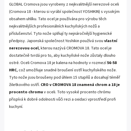
GLOBAL Cromova
jsou vyrobeny z nejkvalitnější nerezové oceli
(Cromova 18 - kterou si vyrábí společnost YOSHIKIN) s vysokým
obsahem uhlíku. Tato ocel je používána pro výrobu těch
nejkvalitnějších profesionálních kuchyňských nožů a
příslušenství. Tyto nože splňují ty nejnáročnější hygienické
předpisy. Japonská společnost
Yoshikin používá svou
vlastní
nerezovou ocel
, kterou nazývá CROMOVA 18.
Tato ocel je
dostatečně tvrdá pro to, aby kuchyňské nože zůstaly dlouho
ostré. Oceli Cromova 18 je kalena na hodnoty v rozmezí
56-58
HRC
, což umožňuje snadné broušení ostří kuchyňského nože.
Tyto nože jsou broušeny pod úhlem 15 stupňů a dosahují téměř
žiletkového ostří.
CRO v CROMOVA 18 znamená chrom a 18 je
procento chromu
v oceli.
Toto vysoké procento chrómu
přispívá k dobré odolnosti vůči rezi a oxidaci vprostředí profi
kuchyní.
.