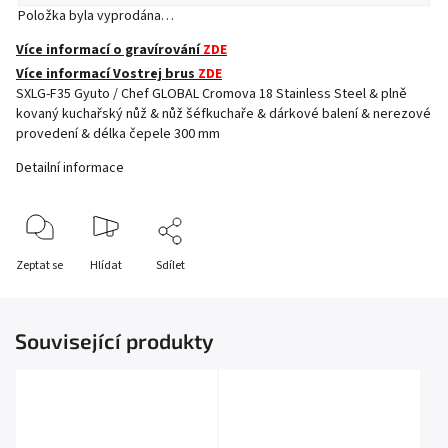
Položka byla vyprodána…
Více informací o gravírování
ZDE
Více informací Vostrej brus
ZDE
SXLG-F35 Gyuto / Chef GLOBAL Cromova 18 Stainless Steel & plně
kovaný kuchařský nůž & nůž šéfkuchaře & dárkové balení & nerezové
provedení & délka čepele 300 mm
Detailní informace
Zeptat se
Hlídat
Sdílet
Související produkty