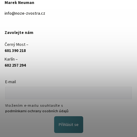
Marek Neuman
info
@
noze-zvostra.cz
Zavolejte nám
Černý Most –
601 390 218
Karlín –
602 257 294
E-mail
Vložením e-mailu souhlasíte s
podmínkami ochrany osobních údajů
Přihlásit se