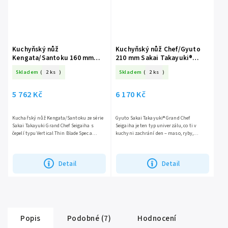
Kuchyňský nůž
Kuchyňský nůž Chef/Gyuto
Kengata/Santoku 160 mm
210 mm Sakai Takayuki®
Sakai Takayuki® Grand Chef
Grand Chef Seigaiha
Skladem
(
2 ks
)
Skladem
(
2 ks
)
Seigaiha
5 762 Kč
6 170 Kč
Kuchařský nůž Kengata/Santoku ze série
Gyuto Sakai Takayuki® Grand Chef
Sakai Takayuki Grand Chef Seigaiha s
Seigaiha je ten typ univerzálu, co ti v
čepelí typu Vertical Thin Blade Spec a
kuchyni zachrání den – maso, ryby,
jádrem ze švédské oceli Böhler N685 s
zelenina, bylinky… všechno zvládá s
vysokou...
klidem japonského mistra. Čepel...
Detail
Detail
Popis
Podobné (7)
Hodnocení