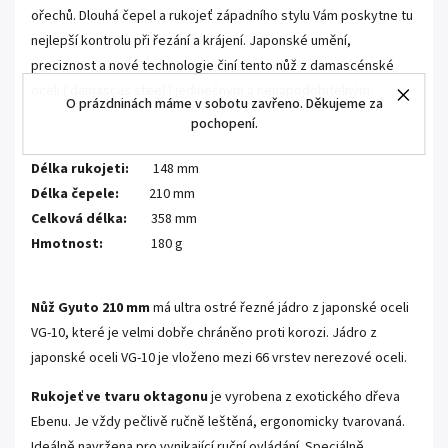
ořechů. Dlouhá čepel a rukojeť západního stylu Vám poskytne tu
nejlepší kontrolu při řezání a krájení. Japonské umění,
preciznost a nové technologie činí tento nůž z damascénské
oceli ( damascus steel ) jedinečným a nenapodobitelným.
O prázdninách máme v sobotu zavřeno. Děkujeme za
pochopení.
.
Délka rukojeti:
148 mm
Délka čepele:
210 mm
Celková délka:
358 mm
Hmotnost:
180 g
.
Nůž Gyuto 210 mm
má ultra ostré řezné jádro z japonské oceli
VG-10, které je velmi dobře chráněno proti korozi. Jádro z
japonské oceli VG-10 je vloženo mezi 66 vrstev nerezové oceli.
Rukojeť ve tvaru oktagonu
je vyrobena z exotického dřeva
Ebenu. Je vždy pečlivě ručně leštěná, ergonomicky tvarovaná.
Ideálně navržena pro vynikající ruční ovládání. Speciálně