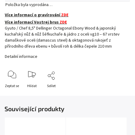
Položka byla vyprodána…
Více informací o gravírování
ZDE
Více informací Vostrej brus
ZDE
Gyuto / Chef 8,5" Dellinger Octagonal Ebony Wood & japonský
kuchařský nůž & nůž šéfkuchaře & jádro z oceli vg10 – 67 vrstev
damaškové oceli (damascus steel) & oktagonová rukojeť z
přírodního dřeva ebenu + bůvolí roh & délka čepele 210 mm
Detailní informace
Zeptat se
Hlídat
Sdílet
Související produkty