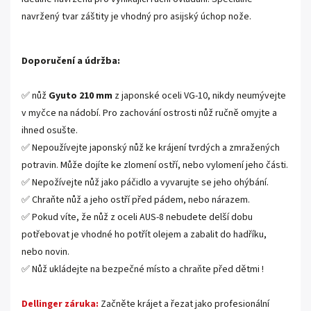
navržený tvar záštity je vhodný pro asijský úchop nože.
Doporučení a údržba:
✅ nůž
Gyuto 210 mm
z japonské oceli VG-10, nikdy neumývejte
v myčce na nádobí. Pro zachování ostrosti nůž ručně omyjte a
ihned osušte.
✅ Nepoužívejte japonský nůž ke krájení tvrdých a zmražených
potravin. Může dojíte ke zlomení ostří, nebo vylomení jeho části.
✅ Nepožívejte nůž jako páčidlo a vyvarujte se jeho ohýbání.
✅ Chraňte nůž a jeho ostří před pádem, nebo nárazem.
✅ Pokud víte, že nůž z oceli AUS-8 nebudete delší dobu
potřebovat je vhodné ho potřít olejem a zabalit do hadříku,
nebo novin.
✅ Nůž ukládejte na bezpečné místo a chraňte před dětmi !
Dellinger záruka:
Začněte krájet a řezat jako profesionální