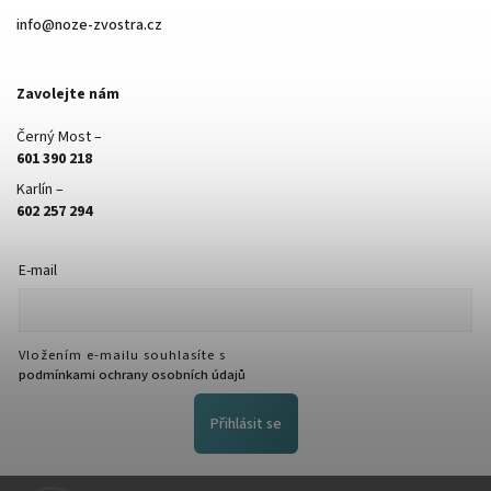
info
@
noze-zvostra.cz
Zavolejte nám
Černý Most –
601 390 218
Karlín –
602 257 294
E-mail
Vložením e-mailu souhlasíte s
podmínkami ochrany osobních údajů
Přihlásit se