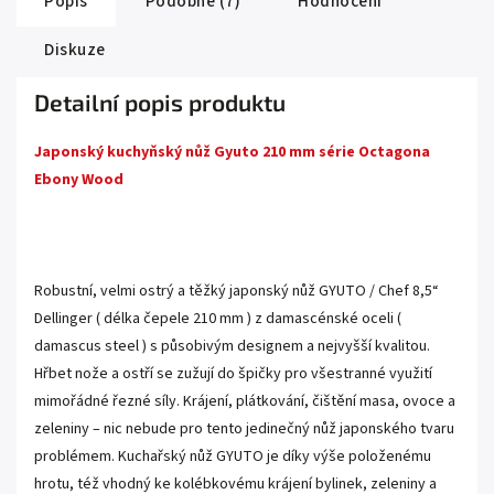
Popis
Podobné (7)
Hodnocení
Diskuze
Detailní popis produktu
Japonský kuchyňský nůž Gyuto 210 mm série Octagona
Ebony Wood
.
Robustní, velmi ostrý a těžký japonský nůž GYUTO / Chef 8,5“
Dellinger ( délka čepele 210 mm ) z damascénské oceli (
damascus steel ) s působivým designem a nejvyšší kvalitou.
Hřbet nože a ostří se zužují do špičky pro všestranné využití
mimořádné řezné síly. Krájení, plátkování, čištění masa, ovoce a
zeleniny – nic nebude pro tento jedinečný nůž japonského tvaru
problémem. Kuchařský nůž GYUTO je díky výše položenému
hrotu, též vhodný ke kolébkovému krájení bylinek, zeleniny a