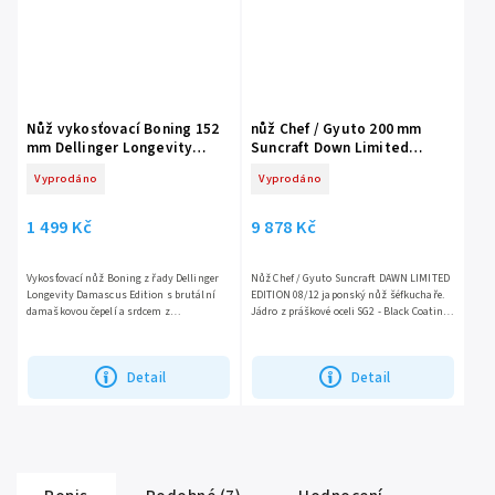
Nůž vykosťovací Boning 152
nůž Chef / Gyuto 200 mm
mm Dellinger Longevity
Suncraft Down Limited
Damascus Edition
Edition 08/12
Vyprodáno
Vyprodáno
1 499 Kč
9 878 Kč
Vykosťovací nůž Boning z řady Dellinger
Nůž Chef / Gyuto Suncraft DAWN LIMITED
Longevity Damascus Edition s brutální
EDITION 08/12 japonský nůž šéfkuchaře.
damaškovou čepelí a srdcem z
Jádro z práškové oceli SG2 - Black Coating.
10CR15COMOV oceli si poradí s masem,
Oktagonová rukojeť z posvátného 300 let
kůží i chrupavkami jako...
starého cedru....
Detail
Detail