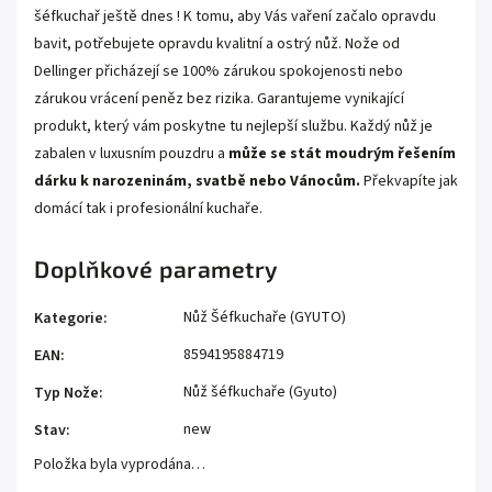
šéfkuchař ještě dnes ! K tomu, aby Vás vaření začalo opravdu
bavit, potřebujete opravdu kvalitní a ostrý nůž. Nože od
Dellinger přicházejí se 100% zárukou spokojenosti nebo
zárukou vrácení peněz bez rizika. Garantujeme vynikající
produkt, který vám poskytne tu nejlepší službu. Každý nůž je
zabalen v luxusním pouzdru a
může se stát moudrým řešením
dárku k narozeninám, svatbě nebo Vánocům.
Překvapíte jak
domácí tak i profesionální kuchaře.
Doplňkové parametry
Nůž Šéfkuchaře (GYUTO)
Kategorie
:
8594195884719
EAN
:
Nůž šéfkuchaře (Gyuto)
Typ Nože
:
new
Stav
:
Položka byla vyprodána…